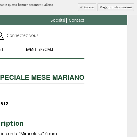
stante questo banner acconsenti all'uso
Accetto
Maggiori informazioni
Société
Contact
Connectez-vous
NTI
EVENTI SPECIALI
PECIALE MESE MARIANO
3512
ription
 in corda "Miracolosa" 6 mm