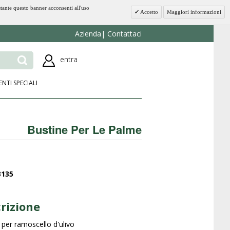
stante questo banner acconsenti all'uso
Accetto
Maggiori informazioni
Azienda
Contattaci
entra
ENTI SPECIALI
Bustine Per Le Palme
3135
rizione
 per ramoscello d'ulivo