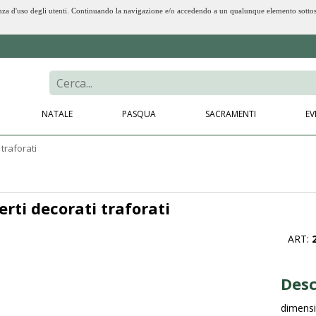
erienza d'uso degli utenti. Continuando la navigazione e/o accedendo a un qualunque elemento sotto
NATALE
PASQUA
SACRAMENTI
EV
traforati
rti decorati traforati
ART:
Desc
dimens