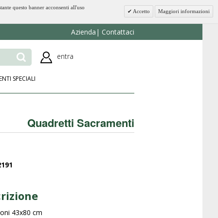
stante questo banner acconsenti all'uso
Accetto
Maggiori informazioni
Azienda
Contattaci
entra
ENTI SPECIALI
Quadretti Sacramenti
2191
rizione
ioni 43x80 cm