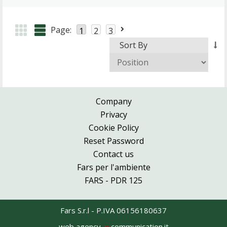
Page:
1
2
3
Sort By
Company
Privacy
Cookie Policy
Reset Password
Contact us
Fars per l'ambiente
FARS - PDR 125
Fars S.r.l - P.IVA 06156180637
web agency
av
communication.it