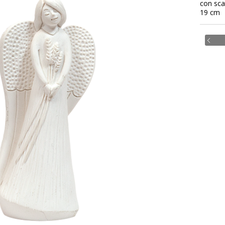
con sca
19 cm