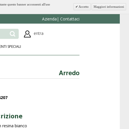
stante questo banner acconsenti all'uso
Accetto
Maggiori informazioni
Azienda
Contattaci
entra
ENTI SPECIALI
Arredo
4207
rizione
in resina bianco