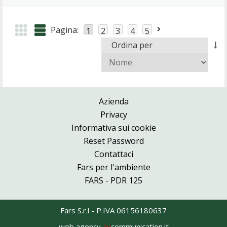
Pagina:
1
2
3
4
5
Ordina per
Azienda
Privacy
Informativa sui cookie
Reset Password
Contattaci
Fars per l'ambiente
FARS - PDR 125
Fars S.r.l - P.IVA 06156180637
web agency
av
communication.it