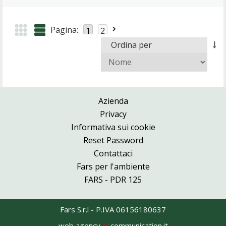
Pagina:
1
2
Ordina per
Azienda
Privacy
Informativa sui cookie
Reset Password
Contattaci
Fars per l'ambiente
FARS - PDR 125
Fars S.r.l - P.IVA 06156180637
web agency
av
communication.it