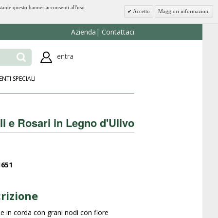
stante questo banner acconsenti all'uso
Accetto
Maggiori informazioni
Azienda
Contattaci
entra
ENTI SPECIALI
li e Rosari in Legno d'Ulivo
1651
rizione
le in corda con grani nodi con fiore