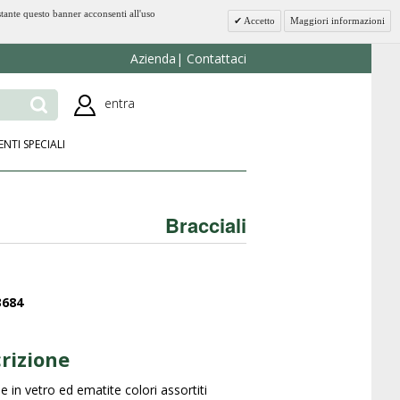
stante questo banner acconsenti all'uso
Accetto
Maggiori informazioni
Azienda
Contattaci
entra
ENTI SPECIALI
Bracciali
3684
rizione
e in vetro ed ematite colori assortiti