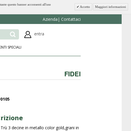
stante questo banner acconsenti all'uso
Accetto
Maggiori informazioni
Azienda
Contattaci
entra
ENTI SPECIALI
FIDEI
F0105
rizione
 Trù 3 decine in metallo color gold,grani in