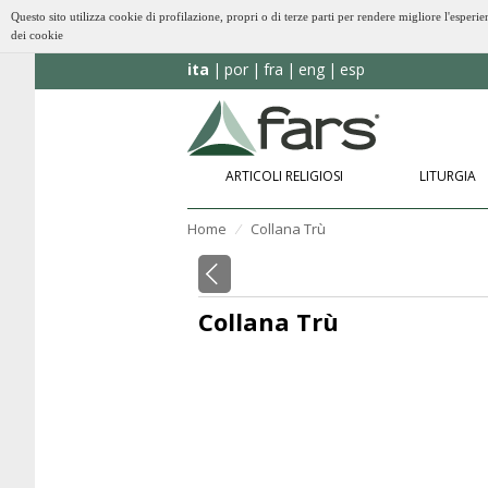
Questo sito utilizza cookie di profilazione, propri o di terze parti per rendere migliore l'esp
dei cookie
ita
por
fra
eng
esp
ARTICOLI RELIGIOSI
LITURGIA
Home
Collana Trù
⁄
Collana Trù