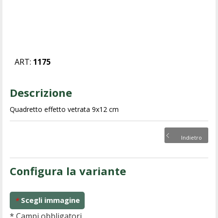
ART:
1175
Descrizione
Quadretto effetto vetrata 9x12 cm
Indietro
Configura la variante
Scegli immagine
*
* Campi obbligatori