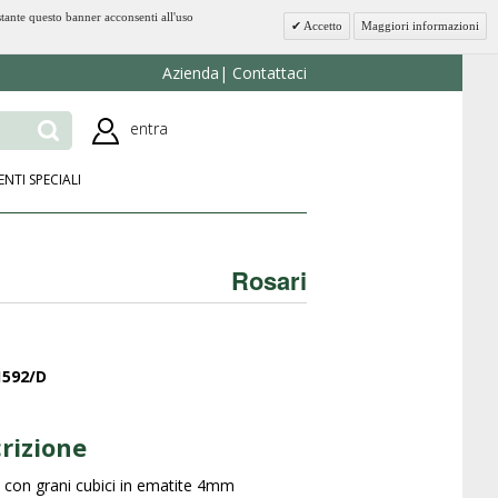
stante questo banner acconsenti all'uso
Accetto
Maggiori informazioni
Azienda
Contattaci
entra
ENTI SPECIALI
Rosari
1592/D
rizione
 con grani cubici in ematite 4mm