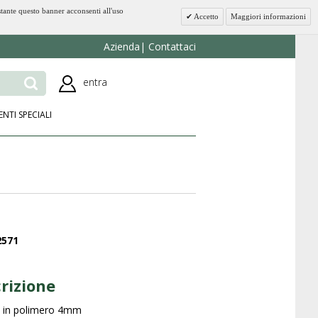
stante questo banner acconsenti all'uso
Accetto
Maggiori informazioni
Azienda
Contattaci
entra
ENTI SPECIALI
2571
rizione
o in polimero 4mm