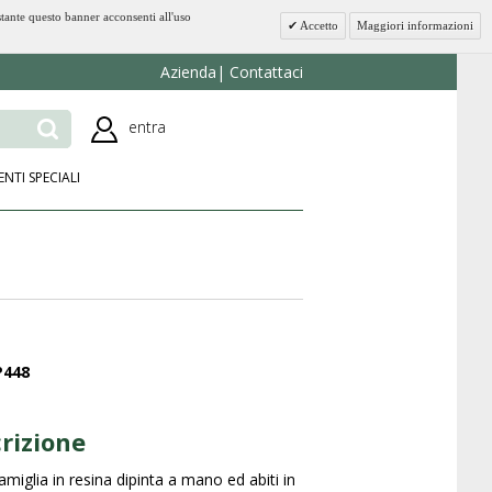
stante questo banner acconsenti all'uso
Accetto
Maggiori informazioni
Azienda
Contattaci
entra
ENTI SPECIALI
P448
rizione
amiglia in resina dipinta a mano ed abiti in