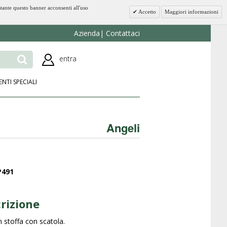
stante questo banner acconsenti all'uso
Accetto
Maggiori informazioni
Azienda
Contattaci
entra
ENTI SPECIALI
Angeli
P491
rizione
n stoffa con scatola.