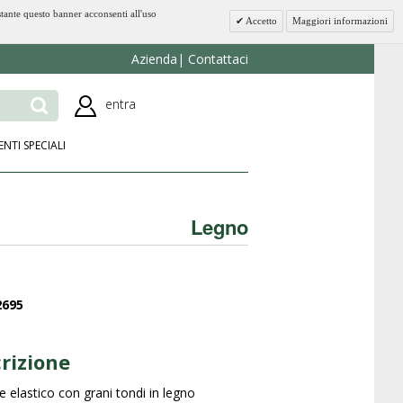
stante questo banner acconsenti all'uso
Accetto
Maggiori informazioni
Azienda
Contattaci
entra
ENTI SPECIALI
Legno
2695
rizione
e elastico con grani tondi in legno