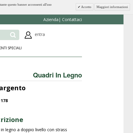
stante questo banner acconsenti all'uso
Accetto
Maggiori informazioni
Azienda
Contattaci
entra
ENTI SPECIALI
Quadri In Legno
 argento
1178
rizione
in legno a doppio livello con strass