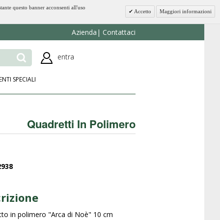
stante questo banner acconsenti all'uso
Accetto
Maggiori informazioni
Azienda
Contattaci
entra
ENTI SPECIALI
Quadretti In Polimero
2938
rizione
to in polimero "Arca di Noè" 10 cm